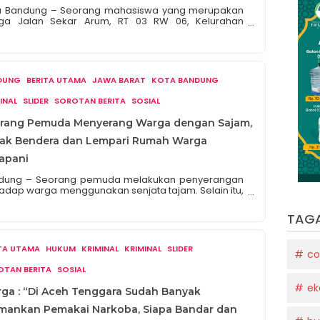
a Bandung – Seorang mahasiswa yang merupakan
ga Jalan Sekar Arum, RT 03 RW 06, Kelurahan
angga Kecamatan Lengkong harus menelan pil pahit
elah motor kesayangan miliknya digondong maling.
lagi motor Honda CRF dengan Nomor Polisi D 3053
 tersebut merupakan kendaraan utamanya untuk
ang pergi ke kampus tempatnya menimba ilmu.
DUNG
BERITA UTAMA
JAWA BARAT
KOTA BANDUNG
urut keterangan korban melalui pesan […]
INAL
SLIDER
SOROTAN BERITA
SOSIAL
rang Pemuda Menyerang Warga dengan Sajam,
ak Bendera dan Lempari Rumah Warga
apani
dung – Seorang pemuda melakukan penyerangan
adap warga menggunakan senjata tajam. Selain itu,
uda tersebut merusak beberapa bendera dan
ul-umbul yang berada di Jalan Randusari Timur,
TAG
5, RW 19, Kelurahan Antapani Kidul, Kecamatan
apani, Kota Bandung. Berdasarkan keterangan dari
ga yang menghubungi kantor Redaksi Media
ITA UTAMA
HUKUM
KRIMINAL
KRIMINAL
SLIDER
co
esjurnalis.id pada pagi hari pukul 05. 00 melalui
epon whatsapp, […]
OTAN BERITA
SOSIAL
ek
ga : “Di Aceh Tenggara Sudah Banyak
mankan Pemakai Narkoba, Siapa Bandar dan