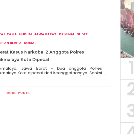
ITA UTAMA
HUKUM
JAWA BARAT
KRIMINAL
SLIDER
OTAN BERITA
SOSIAL
jerat Kasus Narkoba, 2 Anggota Polres
1
ikmalaya Kota Dipecat
ikmalaya, Jawa Barat – Dua anggota Polres
ikmalaya Kota dipecat dari keanggotaannya. Sanksi
berhentian tidak dengan hormat (PTDH) itu
atuhkan menyusul keterlibatan dua bintara Polri
sebut dalam kasus narkoba. Kapolres Tasikmalaya
a AKBP Joko Sulistiono mengatakan pelanggaran
MORE POSTS
 penjatuhan sanksi tegas itu terjadi dalam kurun
un 2023. “Kami melakukan PTDH terhadap 2 anggota,
eka tersangkut […]