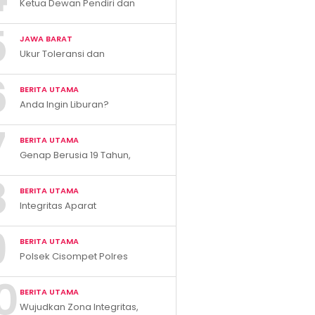
Ketua Dewan Pendiri dan
Pengawas XTC Indonesia
5
Ivan Rivky Kabira Berikan
JAWA BARAT
Peryataan Sikap Terkait “XTC
Ukur Toleransi dan
Sexy Road”
Kerukunan, KBB Resmi
6
Luncurkan E-Survey Indeks
BERITA UTAMA
Harmoni Indonesia 2026
Anda Ingin Liburan?
Kunjungilah Pemandian Air
7
Panas Cileungsing
BERITA UTAMA
Sumedang!
Genap Berusia 19 Tahun,
Kabupaten Bandung Barat
8
Catat Tren Positif Indikator
BERITA UTAMA
Makro Ekonomi
Integritas Aparat
Dipertanyakan, Publik Desak
9
Kapolres Blora Buka Bukti
BERITA UTAMA
Tuduhan ke Wartawan
Polsek Cisompet Polres
Garut Ringkus Tersangka
0
Pencurian Sepeda Motor
BERITA UTAMA
Wujudkan Zona Integritas,