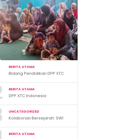
BERITA UTAMA
Bidang Pendidikan DPP XTC
Indonesia Gelar Penyuluhan
2
Smart Parenting di Desa
BERITA UTAMA
Cihanjuang KBB
DPP XTC Indonesia :
“Penggunaan Logo dan
3
Bendera Tanpa Hak Akan
UNCATEGORIZED
Ditindak”
Kolaborasi Bersejarah: SWI
dan UMJ Perkuat
4
Kompetensi dan Pendidikan
BERITA UTAMA
Wartawan Nasional