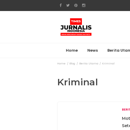
Home
News
Berita Ut
Home
Blog
Berita Utama
Kriminal
Kriminal
BER
Mot
Set