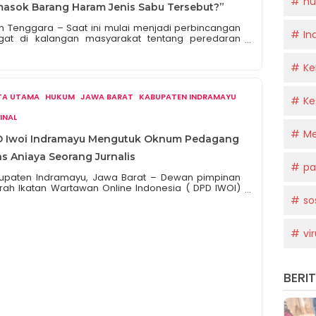
h
asok Barang Haram Jenis Sabu Tersebut?”
h Tenggara – Saat ini mulai menjadi perbincangan
In
gat di kalangan masyarakat tentang peredaran
koba di Kuta Cane. Salah satu tokoh masyarakat
g memohon agar tidak disebutkan namanya
Ke
edia ini memberikan keterangannya pada awak
ia, Minggu (14/01/2024). Dalam keterangannya,
oh masyarakat menilai kalau Kapolres Aceh
ITA UTAMA
HUKUM
JAWA BARAT
KABUPATEN INDRAMAYU
Ke
ggara dan jajarannya diduga belum maksimal
am mengusut tuntas tentang […]
INAL
Me
 Iwoi Indramayu Mengutuk Oknum Pedagang
as Aniaya Seorang Jurnalis
pa
upaten Indramayu, Jawa Barat – Dewan pimpinan
rah Ikatan Wartawan Online Indonesia ( DPD IWOI)
upaten Indramayu Jawa Barat mengecam keras
so
nya suatu oknum Pedagang minuman Keras ( miras
ang menganiaya seorang jurnalis dan tindakan ini
ah mengundang seluruh insan pers geram serta
vi
on pada Aparat penegak hukum ( APH ) agar
ra di […]
BERI