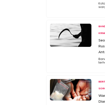
Kot
war
Tur
set
Apa
DRA
pul
BAN
Men
KRIM
Seo
Rus
Ant
Ban
terh
pem
umb
RT0
Ant
war
BER
tim
tel
SOR
War
Dia