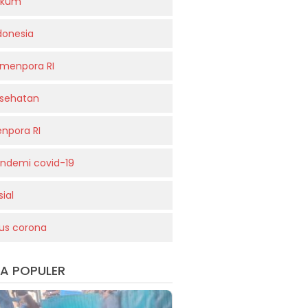
ukum
donesia
menpora RI
sehatan
npora RI
ndemi covid-19
sial
rus corona
TA POPULER