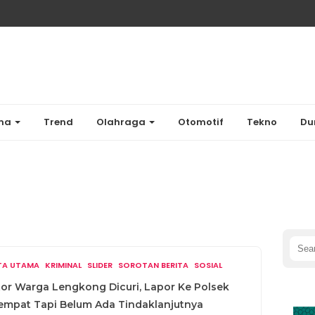
ama
Trend
Olahraga
Otomotif
Tekno
Du
Sear
for:
ITA UTAMA
KRIMINAL
SLIDER
SOROTAN BERITA
SOSIAL
or Warga Lengkong Dicuri, Lapor Ke Polsek
empat Tapi Belum Ada Tindaklanjutnya