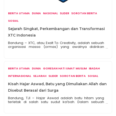
BERITA UTAMA
DUNIA
NASIONAL
SLIDER
SOROTAN BERITA
SOSIAL
Sejarah Singkat, Perkembangan dan Transformasi
XTC Indonesia
Bandung – XTC, atau Exalt To Creativity, adalah sebuah
organisasi massa (ormas) yang awalnya didirikan
sebagai organisasi otomotif. Ormas ini didirikan pada 31
Desember 1982 di Kota Bandung oleh empat pemuda:
Ivan Rivky Kabira (Masbon), Kuat Suhardjono (U’ang),
Agung Wijanarko (Encoem), dan Irfan Hadisiswanto
(Zipponk). Awalnya, nama organisasi ini adalah Exalt To
BERITA UTAMA
DUNIA
GORESAN HATI UMAT MUSLIM
IBADAH
Coitus, namun kemudian diubah […]
INTERNASIONAL
SEJARAH
SLIDER
SOROTAN BERITA
SOSIAL
Kisah Hajar Aswad, Batu yang Dimuliakan Allah dan
Disebut Berasal dari Surga
Bandung, TJI – Hajar Aswad adalah batu hitam yang
terletak di salah satu sudut ka’bah. Dalam sebuah
riwayat, batu ini disebut berasal dari surga yang
diberikan kepada Ismail AS melalui perantara
Jibril.ka’bah Pendapat mengenai Hajar Aswad berasal