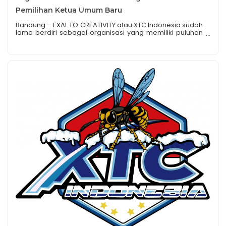
Pemilihan Ketua Umum Baru
Bandung – EXAL TO CREATIVITY atau XTC Indonesia sudah
lama berdiri sebagai organisasi yang memiliki puluhan
bahkan ratusan ribu anggota yang sudah tersebar di
berbagai provinsi, kota dan kabupaten yang ada di
indonesia. Bahkan sudah memliki anggota atau cabang
di berbagai negara lain, seperti di Malaysia, Singapura,
Hongkong, Taiwan, dan dinegara Timur tengah yakni di
[…]