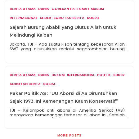
dari surga ini turut diceritakan Ibnu Katsir dalam Qishash
al-Anbiya (Kisah Para Nabi). Batu ini diperoleh ketika
BERITA UTAMA
DUNIA
GORESAN HATI UMAT MUSLIM
Nabi […]
INTERNASIONAL
SLIDER
SOROTAN BERITA
SOSIAL
Sejarah Burung Ababil yang Diutus Allah untuk
Melindungi Ka’bah
Jakarta, TJI – Ada suatu kisah tentang kebesaran Allah
SWT yang ditunjukkan melalui segerombolan burung
ababil. Burung-burung ini berhasil mengalahkan
pasukan gajah yang ingin menghancurkan
Kakbah.Baitullah Menurut Zainurrofieq dalam buku The
Power of Ka’bah. Ka’bah secara istilah adalah rumah
Allah yang suci. Ka’bah disebut juga dengan Baitullah.
BERITA UTAMA
DUNIA
HUKUM
INTERNASIONAL
POLITIK
SLIDER
Dalam Kitab Zadul Ma’ad, Ibnu Qayyim al-Jauziyyah
menceritakan […]
SOROTAN BERITA
SOSIAL
Pakar Politik AS : “UU Aborsi di AS Diruntuhkan
Sejak 1973, Ini Kemenangan Kaum Konservatif”
TJI – Kelompok anti aborsi di Amerika Serikat (AS)
merayakan kemenangan terbesar di abad ini. Setelah
Mahkamah Agung (MA) di negaranya mencabut UU
Aborsi yang kontroversial dan bertahan hampir 50 tahun.
Menurut pakar Politik Amerika Serikat (AS) DR Jerry
Massie PhD, Presiden Donald Trump salah satu
MORE POSTS
penentang utama aborsi. “Lewat jargonnya American