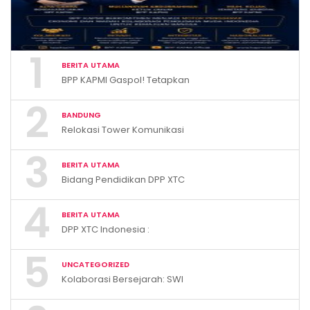
1
BERITA UTAMA
BPP KAPMI Gaspol! Tetapkan
Rakernas, Pengurus Baru,
2
dan 2 Satgas Strategis
BANDUNG
Relokasi Tower Komunikasi
Terlalu Dekat Pemukiman
3
dan Dianggap
BERITA UTAMA
Membahayakan, Warga
Bidang Pendidikan DPP XTC
Cemas dan Tegas Menolak
Indonesia Gelar Penyuluhan
4
Smart Parenting di Desa
BERITA UTAMA
Cihanjuang KBB
DPP XTC Indonesia :
“Penggunaan Logo dan
5
Bendera Tanpa Hak Akan
UNCATEGORIZED
Ditindak”
Kolaborasi Bersejarah: SWI
dan UMJ Perkuat
Kompetensi dan Pendidikan