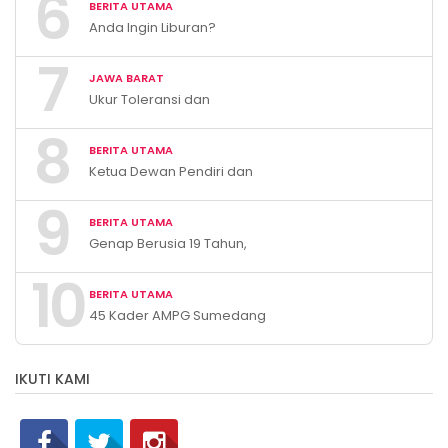
6
BERITA UTAMA
Wartawan Nasional
Anda Ingin Liburan?
Kunjungilah Pemandian Air
7
Panas Cileungsing
JAWA BARAT
Sumedang!
Ukur Toleransi dan
Kerukunan, KBB Resmi
8
Luncurkan E-Survey Indeks
BERITA UTAMA
Harmoni Indonesia 2026
Ketua Dewan Pendiri dan
Pengawas XTC Indonesia
9
Ivan Rivky Kabira Berikan
BERITA UTAMA
Peryataan Sikap Terkait “XTC
Genap Berusia 19 Tahun,
Sexy Road”
Kabupaten Bandung Barat
10
Catat Tren Positif Indikator
BERITA UTAMA
Makro Ekonomi
45 Kader AMPG Sumedang
Ikuti Diklat Pemenangan
Pemilu 2024
IKUTI KAMI