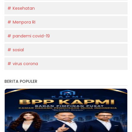
Kesehatan
Menpora RI
pandemi covid-19
sosial
virus corona
BERITA POPULER