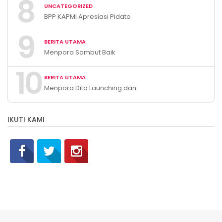
8
Catat Tren Positif Indikator
UNCATEGORIZED
Makro Ekonomi
BPP KAPMI Apresiasi Pidato
Presiden Prabowo Tentang
9
Ekonomi & APBN 2026
BERITA UTAMA
Menpora Sambut Baik
Kegiatan Diklatsar KOKAM
10
dan Pengembangan UMKM
BERITA UTAMA
Pemuda Muhammadiyah DKI
Menpora Dito Launching dan
Jakarta
Apresiasi Indonesian Social
Leaders Expo 2023 di
IKUTI KAMI
Universitas Indonesia