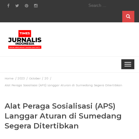
Search
for:
Toggle
navigat
Home
2023
October
20
Alat Peraga Sosialisasi (APS) Langgar Aturan di Sumedang Segera Ditertibkan
Alat Peraga Sosialisasi (APS)
Langgar Aturan di Sumedang
Segera Ditertibkan