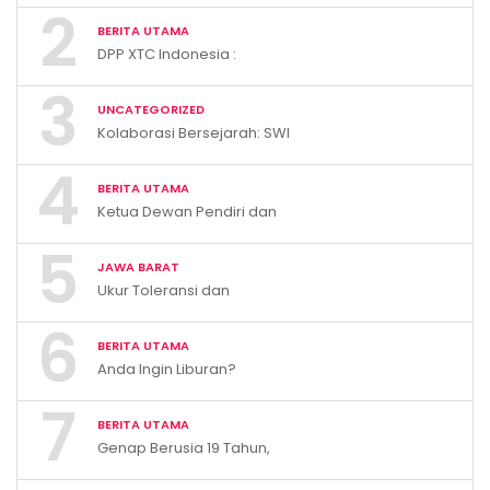
2
Smart Parenting di Desa
BERITA UTAMA
Cihanjuang KBB
DPP XTC Indonesia :
“Penggunaan Logo dan
3
Bendera Tanpa Hak Akan
UNCATEGORIZED
Ditindak”
Kolaborasi Bersejarah: SWI
dan UMJ Perkuat
4
Kompetensi dan Pendidikan
BERITA UTAMA
Wartawan Nasional
Ketua Dewan Pendiri dan
Pengawas XTC Indonesia
5
Ivan Rivky Kabira Berikan
JAWA BARAT
Peryataan Sikap Terkait “XTC
Ukur Toleransi dan
Sexy Road”
Kerukunan, KBB Resmi
6
Luncurkan E-Survey Indeks
BERITA UTAMA
Harmoni Indonesia 2026
Anda Ingin Liburan?
Kunjungilah Pemandian Air
7
Panas Cileungsing
BERITA UTAMA
Sumedang!
Genap Berusia 19 Tahun,
Kabupaten Bandung Barat