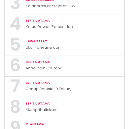
3
Ditindak”
Kolaborasi Bersejarah: SWI
dan UMJ Perkuat
4
Kompetensi dan Pendidikan
BERITA UTAMA
Wartawan Nasional
Ketua Dewan Pendiri dan
Pengawas XTC Indonesia
5
Ivan Rivky Kabira Berikan
JAWA BARAT
Peryataan Sikap Terkait “XTC
Ukur Toleransi dan
Sexy Road”
Kerukunan, KBB Resmi
6
Luncurkan E-Survey Indeks
BERITA UTAMA
Harmoni Indonesia 2026
Anda Ingin Liburan?
Kunjungilah Pemandian Air
7
Panas Cileungsing
BERITA UTAMA
Sumedang!
Genap Berusia 19 Tahun,
Kabupaten Bandung Barat
8
Catat Tren Positif Indikator
BERITA UTAMA
Makro Ekonomi
Memprihatinkan!
Gelombang PHK Itu Nyata,
9
Puluhan Ribu Pekerja Korban
OLAHRAGA