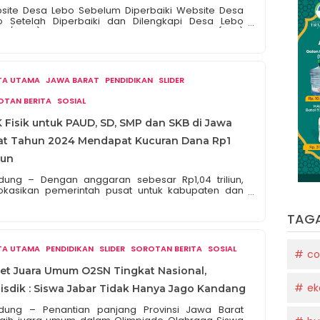
site Desa Lebo Sebelum Diperbaiki Website Desa
o Setelah Diperbaiki dan Dilengkapi Desa Lebo
/07/2024). Mahasiswa Kuliah Kerja Nyata (KKN)
versitas Diponegoro (UNDIP) berhasil melaksanakan
gram kerja multidisiplin pembaruan website Desa
o, Kecamatan Gringsing, Kabupaten Batang.
atan ini bertujuan untuk meningkatkan transparansi
ITA UTAMA
JAWA BARAT
PENDIDIKAN
SLIDER
erintahan desa serta mempermudah akses
ormasi bagi masyarakat setempat dan masyarakat
OTAN BERITA
SOSIAL
. Program […]
 Fisik untuk PAUD, SD, SMP dan SKB di Jawa
at Tahun 2024 Mendapat Kucuran Dana Rp1
iun
dung – Dengan anggaran sebesar Rp1,04 triliun,
lokasikan pemerintah pusat untuk kabupaten dan
 di Jawa Barat, tahun 2024. Anggaran dana sebesar
, khusus membantu Pemerintah Daerah (Pemda) di
TAG
upaten dan kota membangun dunia pendidikan.
i Alokasi Dana tersebut diberikan kepada
erintah Kota (Pemkot) dan Pemerintah Kabupaten
ITA UTAMA
PENDIDIKAN
SLIDER
SOROTAN BERITA
SOSIAL
co
mkab). Khususnya untuk PAUD (Pendidikan Anak Usia
), […]
et Juara Umum O2SN Tingkat Nasional,
ek
isdik : Siswa Jabar Tidak Hanya Jago Kandang
dung – Penantian panjang Provinsi Jawa Barat