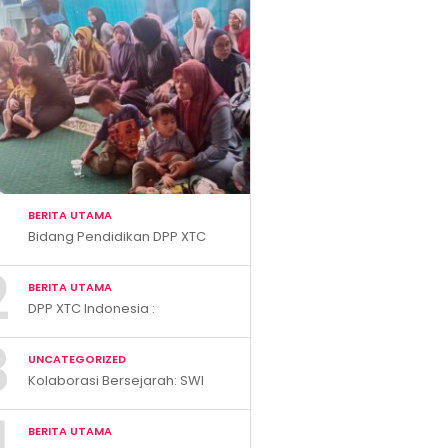
BERITA UTAMA
Bidang Pendidikan DPP XTC
Indonesia Gelar Penyuluhan
2
Smart Parenting di Desa
BERITA UTAMA
Cihanjuang KBB
DPP XTC Indonesia :
“Penggunaan Logo dan
3
Bendera Tanpa Hak Akan
UNCATEGORIZED
Ditindak”
Kolaborasi Bersejarah: SWI
dan UMJ Perkuat
4
Kompetensi dan Pendidikan
BERITA UTAMA
Wartawan Nasional