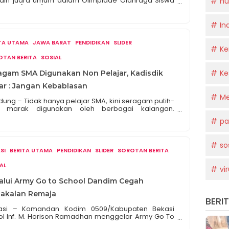
aih juara umum dalam Olimpiade Olahraga Siswa
h
ional (O2SN) Tingkat Nasional terbayar di tahun
2.Provinsi Jabar meraih juara umum pada O2SN
2 jenjang SD, SMP, SMA, SMK dan SLB SDLB/SMPLB
In
kat Nasional yang digelar secara hybrid dari 4 – 9
tember 2022. Dalam gelaran O2SN 2022 ini, Jabar
ITA UTAMA
JAWA BARAT
PENDIDIKAN
SLIDER
Ke
OTAN BERITA
SOSIAL
Ke
agam SMA Digunakan Non Pelajar, Kadisdik
ar : Jangan Kebablasan
Me
ung – Tidak hanya pelajar SMA, kini seragam putih-
 marak digunakan oleh berbagai kalangan.
ggunaan seragam putih dan abu-abu oleh non
pa
ajar ini kerap menjadi tema dalam sejumlah
atan. Seperti yang terjadi pada perayaan hari ulang
n artis Ussy Sulistiawaty ke-41 beberapa waktu lalu.
so
a kesempatan itu, mulai dari Yuni Shara, Reza
SI
BERITA UTAMA
PENDIDIKAN
SLIDER
SOROTAN BERITA
mevia hingga Melly […]
AL
vi
alui Army Go to School Dandim Cegah
akalan Remaja
BERI
asi – Komandan Kodim 0509/Kabupaten Bekasi
kol Inf. M. Horison Ramadhan menggelar Army Go To
ool dan Police Go To School bersamaKepala