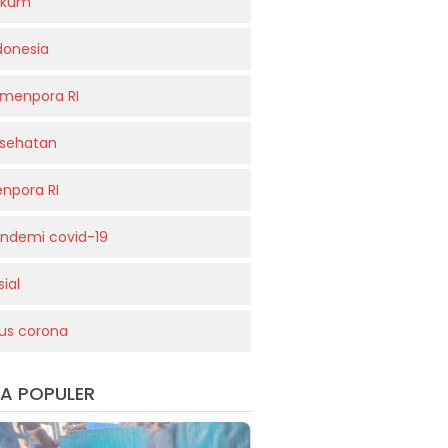
ukum
donesia
menpora RI
sehatan
npora RI
ndemi covid-19
sial
rus corona
TA POPULER