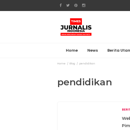
Home
News
Berita Ut
Home
Blog
pendidikan
pendidikan
BER
Web
Pim