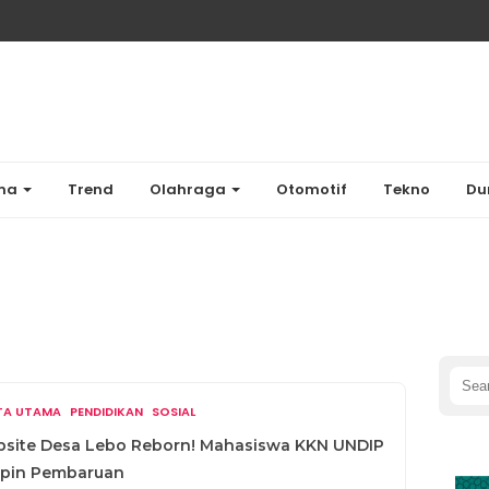
ama
Trend
Olahraga
Otomotif
Tekno
Du
Sear
for:
ITA UTAMA
PENDIDIKAN
SOSIAL
site Desa Lebo Reborn! Mahasiswa KKN UNDIP
pin Pembaruan