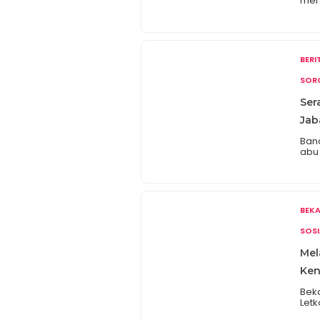
mer
Nas
202
202
Ting
Sep
BER
[…]
SOR
Ser
Jab
Band
abu
Pen
pel
kegi
tahu
Pad
BEKA
Arta
SOSI
Mel
Ken
Bek
Let
Sch