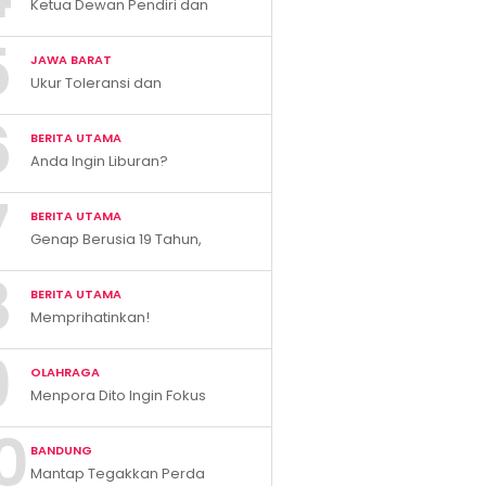
Ketua Dewan Pendiri dan
Pengawas XTC Indonesia
5
Ivan Rivky Kabira Berikan
JAWA BARAT
Peryataan Sikap Terkait “XTC
Ukur Toleransi dan
Sexy Road”
Kerukunan, KBB Resmi
6
Luncurkan E-Survey Indeks
BERITA UTAMA
Harmoni Indonesia 2026
Anda Ingin Liburan?
Kunjungilah Pemandian Air
7
Panas Cileungsing
BERITA UTAMA
Sumedang!
Genap Berusia 19 Tahun,
Kabupaten Bandung Barat
8
Catat Tren Positif Indikator
BERITA UTAMA
Makro Ekonomi
Memprihatinkan!
Gelombang PHK Itu Nyata,
9
Puluhan Ribu Pekerja Korban
OLAHRAGA
Menpora Dito Ingin Fokus
Pengembangan Atlet Muda
0
MMA di Indonesia
BANDUNG
Mantap Tegakkan Perda