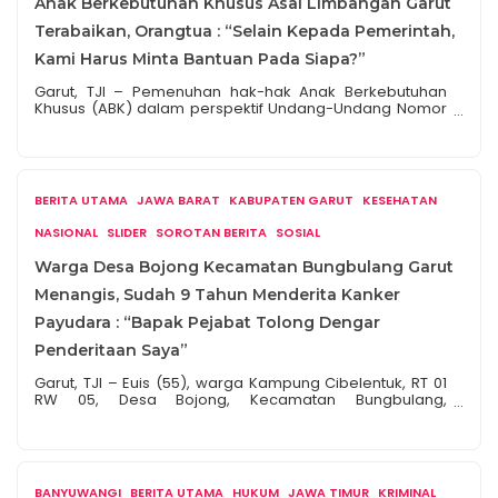
Anak Berkebutuhan Khusus Asal Limbangan Garut
Terabaikan, Orangtua : “Selain Kepada Pemerintah,
Kami Harus Minta Bantuan Pada Siapa?”
Garut, TJI – Pemenuhan hak-hak Anak Berkebutuhan
Khusus (ABK) dalam perspektif Undang-Undang Nomor
8 Tahun 2016, Tentang Penyandang Disabilitas terus
berupaya dilakukan oleh pemerintah, meliputi hak
kesehatan dan hak pendidikan. Namun, sangat
disayangkan, Layanan dan perlindungan pada ABK
seringkali terkendala, karena berbagai masalah seperti
BERITA UTAMA
JAWA BARAT
KABUPATEN GARUT
KESEHATAN
kurangnya pengetahuan dan informasi, keadaan sosial
ekonomi yang buruk yang tidak […]
NASIONAL
SLIDER
SOROTAN BERITA
SOSIAL
Warga Desa Bojong Kecamatan Bungbulang Garut
Menangis, Sudah 9 Tahun Menderita Kanker
Payudara : “Bapak Pejabat Tolong Dengar
Penderitaan Saya”
Garut, TJI – Euis (55), warga Kampung Cibelentuk, RT 01
RW 05, Desa Bojong, Kecamatan Bungbulang,
Kabupaten Garut, Provinsi Jawa Barat, hingga saat ini
hanya bisa meratap kesedihan dan harus terus-
menerus menahan rasa sakit. Karena 9 Tahun dirinya
menderita penyakit Kanker Payudara. Euis dan keluarga
tidak bisa berbuat banyak untuk mengobati penyakitnya,
BANYUWANGI
BERITA UTAMA
HUKUM
JAWA TIMUR
KRIMINAL