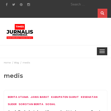
Search
for:
Toggle
navigat
Home
Blog
medis
medis
BERITA UTAMA
JAWA BARAT
KABUPATEN GARUT
KESEHATAN
SLIDER
SOROTAN BERITA
SOSIAL