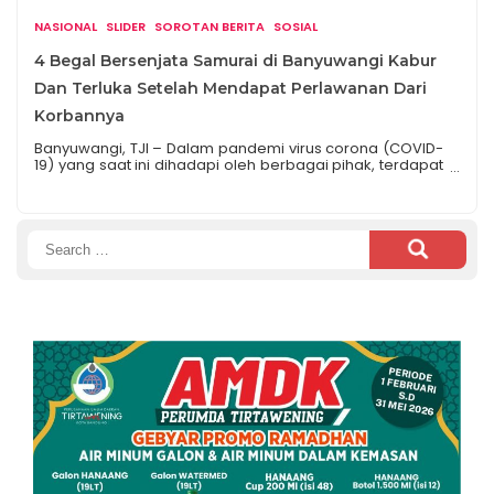
karena dia merupakan […]
NASIONAL
SLIDER
SOROTAN BERITA
SOSIAL
4 Begal Bersenjata Samurai di Banyuwangi Kabur
Dan Terluka Setelah Mendapat Perlawanan Dari
Korbannya
Banyuwangi, TJI – Dalam pandemi virus corona (COVID-
19) yang saat ini dihadapi oleh berbagai pihak, terdapat
pencurian motor serta pembegalan yang kian marak
terjadi di berbagai daerah. Bahkan, pelaku memakai
senjata tajam untuk melancarkan aksinya seperti kabar
yang menjadi viral dan terjadi di Banyuwangi Jawa
Search
Timur. Mengutip dari laman akun Instagram
@informasibanyuwangi yang diunggah pada […]
for: