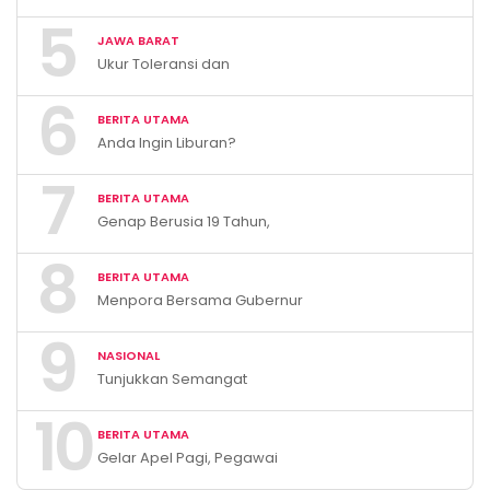
Pengawas XTC Indonesia
5
Ivan Rivky Kabira Berikan
JAWA BARAT
Peryataan Sikap Terkait “XTC
Ukur Toleransi dan
Sexy Road”
Kerukunan, KBB Resmi
6
Luncurkan E-Survey Indeks
BERITA UTAMA
Harmoni Indonesia 2026
Anda Ingin Liburan?
Kunjungilah Pemandian Air
7
Panas Cileungsing
BERITA UTAMA
Sumedang!
Genap Berusia 19 Tahun,
Kabupaten Bandung Barat
8
Catat Tren Positif Indikator
BERITA UTAMA
Makro Ekonomi
Menpora Bersama Gubernur
Sumsel Resmi Buka POPNAS
9
XVI Tahun 2023 Palembang
NASIONAL
Tunjukkan Semangat
Berolahraga, Menpora Dito
10
Main Bulu Tangkis Bareng
BERITA UTAMA
Menteri Investasi Bahlil
Gelar Apel Pagi, Pegawai
Lahadalia
Kemenpora Diharapkan