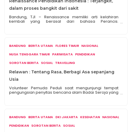
Renaissance Pendidikan Indonesia : Terjangkit,
dalam proses bangkit dari sakit
Bandung, TJI – Renaissance memiliki arti kelahiran
kembali yang berasal dari bahasa Perancis.
Renaissance berlangsung sekitar abad ke-15 hingga 17.
Perubahan signifikan terjadi di Eropa pada masa itu.
Mulai dari arsitektur, seni, sastra, matematika, musik,
filsafat, politik, agama, hingga sains. Pada era ini
pun, Pendidikan mendapatkan pengaruh dengan
BANDUNG
BERITA UTAMA
FLORES TIMUR
NASIONAL
banyaknya sekolah yang melaksanakan kurikulum
berdasarkan […]
NUSA TENGGARA TIMUR
PARIWISATA
PENDIDIKAN
SOROTAN BERITA
SOSIAL
TRAVELLING
Relawan : Tentang Rasa, Berbagi Asa sepanjang
Usia
Volunteer Pemuda Peduli saat mengunjungi tempat
pengungsian penyitas bencana alam Badai Seroja yang
melanda wilayah sekitar Nusa Tenggara Timur pada
bulan April lalu (09/05/2021).
BANDUNG
BERITA UTAMA
DKI JAKARTA
KESEHATAN
NASIONAL
PENDIDIKAN
SOROTAN BERITA
SOSIAL