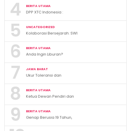
4
Smart Parenting di Desa
BERITA UTAMA
Cihanjuang KBB
DPP XTC Indonesia :
“Penggunaan Logo dan
5
Bendera Tanpa Hak Akan
UNCATEGORIZED
Ditindak”
Kolaborasi Bersejarah: SWI
dan UMJ Perkuat
6
Kompetensi dan Pendidikan
BERITA UTAMA
Wartawan Nasional
Anda Ingin Liburan?
Kunjungilah Pemandian Air
7
Panas Cileungsing
JAWA BARAT
Sumedang!
Ukur Toleransi dan
Kerukunan, KBB Resmi
8
Luncurkan E-Survey Indeks
BERITA UTAMA
Harmoni Indonesia 2026
Ketua Dewan Pendiri dan
Pengawas XTC Indonesia
9
Ivan Rivky Kabira Berikan
BERITA UTAMA
Peryataan Sikap Terkait “XTC
Genap Berusia 19 Tahun,
Sexy Road”
Kabupaten Bandung Barat
Catat Tren Positif Indikator