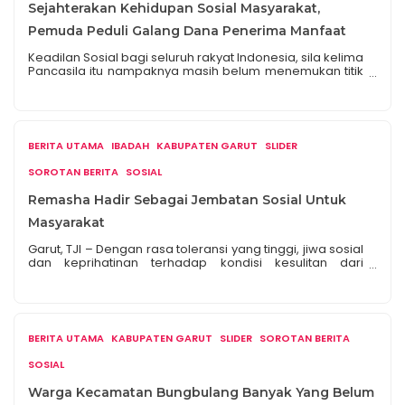
Sejahterakan Kehidupan Sosial Masyarakat,
Pemuda Peduli Galang Dana Penerima Manfaat
Keadilan Sosial bagi seluruh rakyat Indonesia, sila kelima
Pancasila itu nampaknya masih belum menemukan titik
nyata. Karena pada realitanya, terdapat beberapa
golongan masyarakat yang belum mendapatkan
keadilan sosial dari apa yang berusaha difasilitasi oleh
negaranya. Di Kota Bandung sendiri, banyak
sekali dijumpai berbagai kalangan masyarakat yang
BERITA UTAMA
IBADAH
KABUPATEN GARUT
SLIDER
masih belum sejahtera kehidupannya. Menengok salah
satu penerima […]
SOROTAN BERITA
SOSIAL
Remasha Hadir Sebagai Jembatan Sosial Untuk
Masyarakat
Garut, TJI – Dengan rasa toleransi yang tinggi, jiwa sosial
dan keprihatinan terhadap kondisi kesulitan dari
banyaknya masyarakat, dari situlah para tokoh
masyarakat Limbangan membuat sebuah komunitas
sosial yang bernama Remasha Pasundan sebagai
Jembatan Sosial. Remasha sendiri dalam bahasa Arab
berarti Kebaikan. Nama tersebut muncul karena
BERITA UTAMA
KABUPATEN GARUT
SLIDER
SOROTAN BERITA
keinginan para tokoh atau para pendirinya yang ingin
menanamkan […]
SOSIAL
Warga Kecamatan Bungbulang Banyak Yang Belum