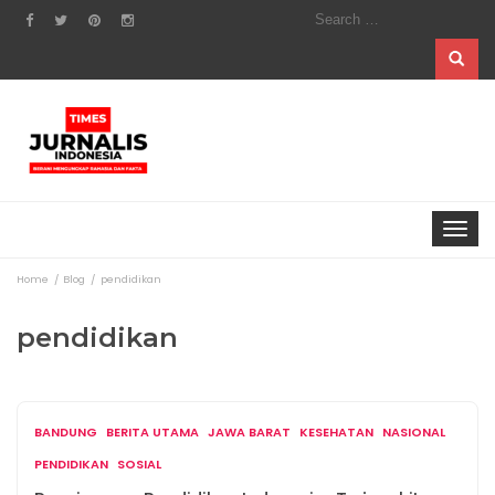
Search
for:
Toggle
navigat
Home
Blog
pendidikan
pendidikan
BANDUNG
BERITA UTAMA
JAWA BARAT
KESEHATAN
NASIONAL
PENDIDIKAN
SOSIAL