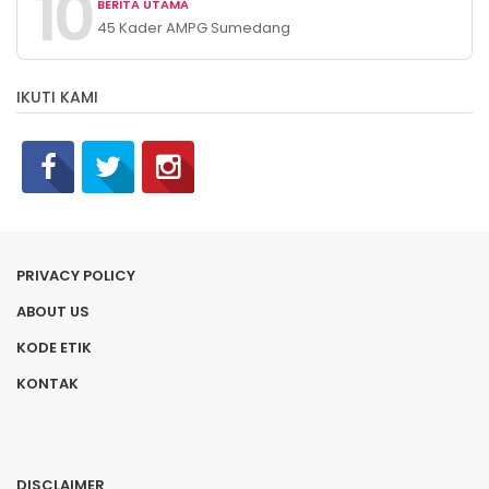
10
BERITA UTAMA
Makro Ekonomi
45 Kader AMPG Sumedang
Ikuti Diklat Pemenangan
Pemilu 2024
IKUTI KAMI
PRIVACY POLICY
ABOUT US
KODE ETIK
KONTAK
DISCLAIMER