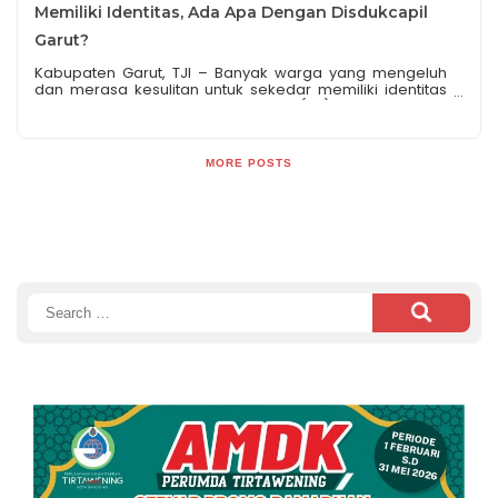
Memiliki Identitas, Ada Apa Dengan Disdukcapil
Garut?
Kabupaten Garut, TJI – Banyak warga yang mengeluh
dan merasa kesulitan untuk sekedar memiliki identitas
dirinya, seperti Kartu Keluarga (KK), Kartu Tanda
Penduduk (KTP) serta Akte Nikah. Hal ini banyak dialami
oleh warga Kabupaten Garut, Provinsi Jawa barat.
Beberapa warga yang tidak memiliki indentitas itu,
MORE POSTS
mengatakan bahwa banyak diantara mereka
merasakan kesulitan untuk mendapatkannya. Ada […]
Search
for: